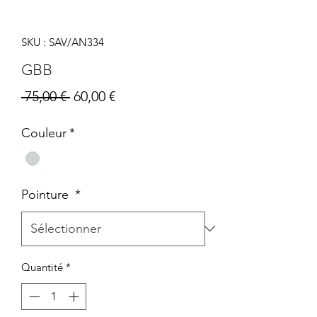
SKU : SAV/AN334
GBB
Prix
Prix
 75,00 € 
60,00 €
original
promotionnel
Couleur
*
Pointure
*
Quantité
*