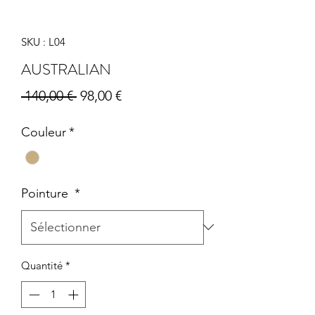
SKU : L04
AUSTRALIAN
Prix
Prix
 140,00 € 
98,00 €
original
promotionnel
Couleur
*
Pointure
*
Quantité
*