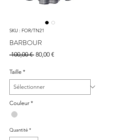
SKU : FOR/TN21
BARBOUR
Prix
Prix
 100,00 € 
80,00 €
original
promotionnel
Taille
*
Couleur
*
Quantité
*