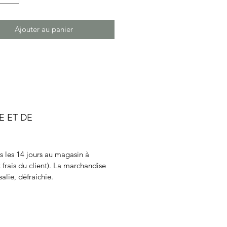
Ajouter au panier
E ET DE
ns les 14 jours au magasin à
 frais du client). La marchandise
alie, défraichie.