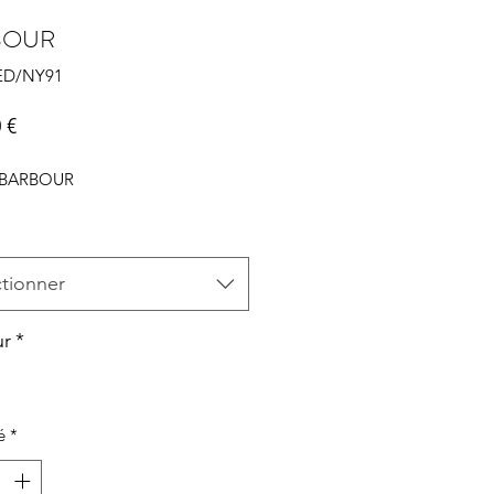
BOUR
BED/NY91
Prix
 €
 BARBOUR
ctionner
ur
*
é
*