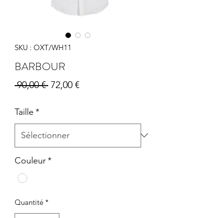
SKU : OXT/WH11
BARBOUR
Prix
Prix
 90,00 € 
72,00 €
original
promotionnel
Taille
*
Couleur
*
Quantité
*