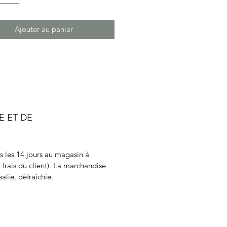
Ajouter au panier
E ET DE
ns les 14 jours au magasin à
 frais du client). La marchandise
alie, défraichie.