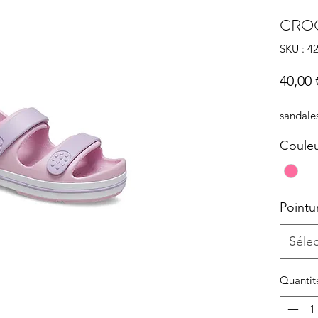
CRO
SKU : 4
40,00 
sandal
Coule
Pointu
Séle
Quantit