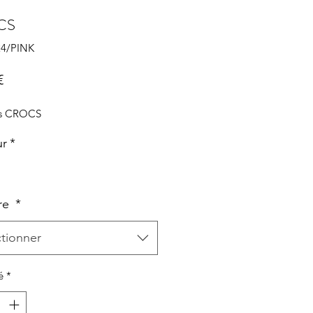
CS
24/PINK
Prix
€
es CROCS
ur
*
re
*
ctionner
é
*