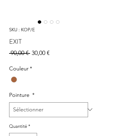
SKU : KOP/E
EXIT
Prix
Prix
 90,00 € 
30,00 €
original
promotionnel
Couleur
*
Pointure
*
Quantité
*