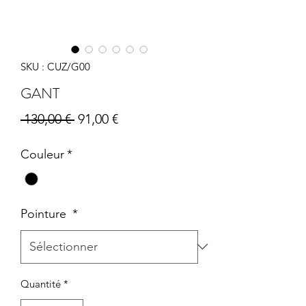
SKU : CUZ/G00
GANT
Prix
Prix
 130,00 € 
91,00 €
original
promotionnel
Couleur
*
Pointure
*
Quantité
*