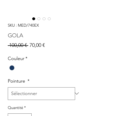
SKU : MED/740EX
GOLA
Prix
Prix
 100,00 € 
70,00 €
original
promotionnel
Couleur
*
Pointure
*
Quantité
*