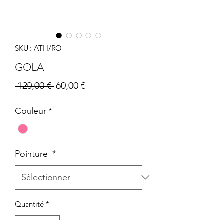
SKU : ATH/RO
GOLA
Prix
Prix
 120,00 € 
60,00 €
original
promotionnel
Couleur
*
Pointure
*
Quantité
*