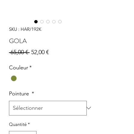
SKU : HAR/192K
GOLA
Prix
Prix
 65,00 € 
52,00 €
original
promotionnel
Couleur
*
Pointure
*
Quantité
*