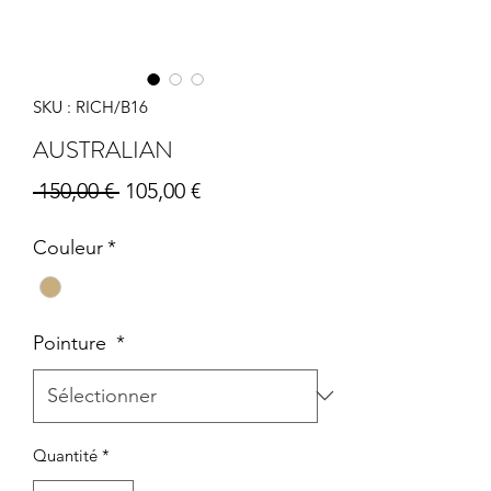
SKU : RICH/B16
AUSTRALIAN
Prix
Prix
 150,00 € 
105,00 €
original
promotionnel
Couleur
*
Pointure
*
Quantité
*