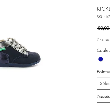
KICK
SKU : K
 80,00 
Chaussu
Coule
Pointu
Séle
Quantit