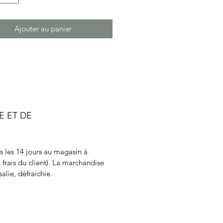
Ajouter au panier
E ET DE
ns les 14 jours au magasin à
 frais du client). La marchandise
alie, défraichie.