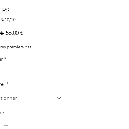
ERS
83/10/10
Prix
Prix
€ 
56,00 €
original
promotionnel
res premiers pas.
ur
*
re
*
ctionner
é
*