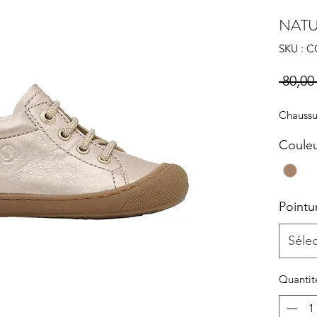
NAT
SKU : 
 80,00 
Chaussu
Coule
Pointu
Séle
Quantit