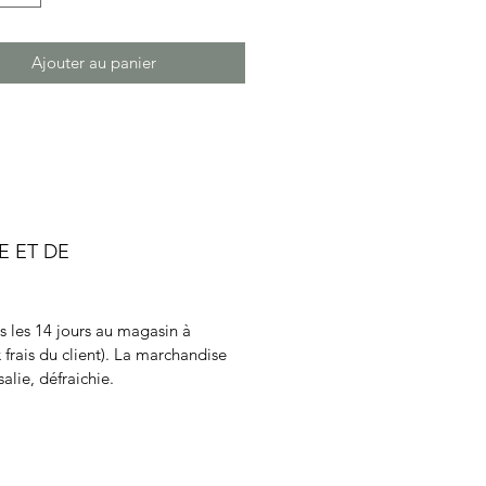
Ajouter au panier
E ET DE
ns les 14 jours au magasin à
 frais du client). La marchandise
alie, défraichie.