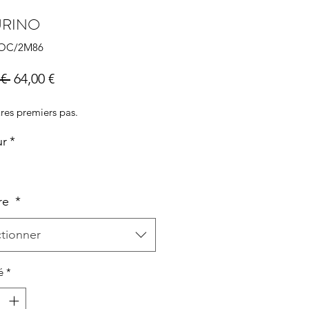
URINO
COC/2M86
Prix
Prix
€ 
64,00 €
original
promotionnel
res premiers pas.
ur
*
re
*
ctionner
é
*