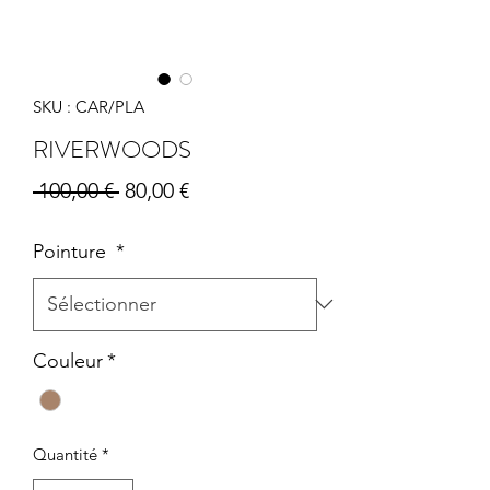
SKU : CAR/PLA
RIVERWOODS
Prix
Prix
 100,00 € 
80,00 €
original
promotionnel
Pointure
*
Couleur
*
Quantité
*