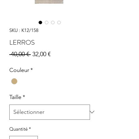
SKU : K12/158
LERROS
Prix
Prix
 40,00 € 
32,00 €
original
promotionnel
Couleur
*
Taille
*
Quantité
*