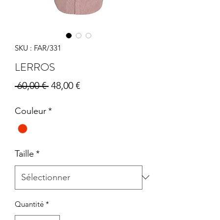
SKU : FAR/331
LERROS
Prix
Prix
 60,00 € 
48,00 €
original
promotionnel
Couleur
*
Taille
*
Quantité
*