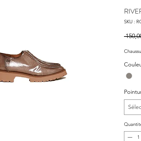
RIV
SKU : 
 150,0
Chaussur
Coule
Pointu
Séle
Quantit