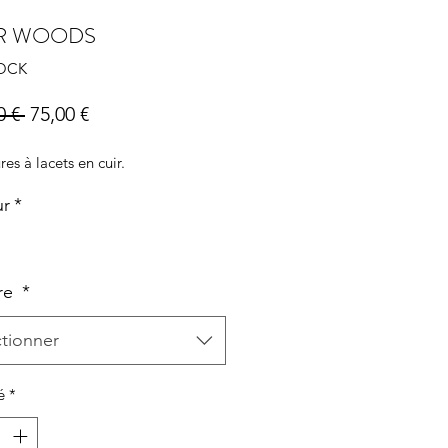
ER WOODS
ROCK
Prix
Prix
0 € 
75,00 €
original
promotionnel
es à lacets en cuir.
ur
*
re
*
ctionner
é
*