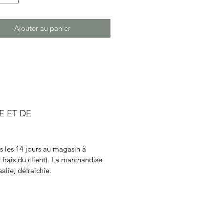
Ajouter au panier
E ET DE
ns les 14 jours au magasin à
 frais du client). La marchandise
alie, défraichie.