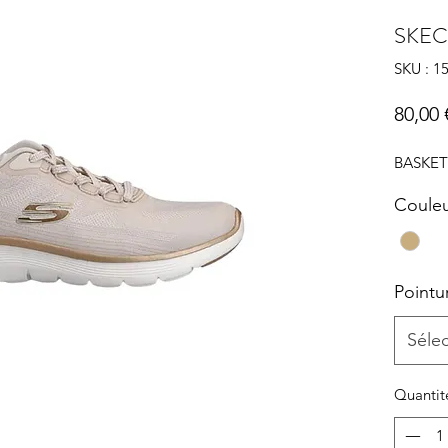
SKE
SKU : 
80,00 
BASKE
Coule
Pointu
Séle
Quantit