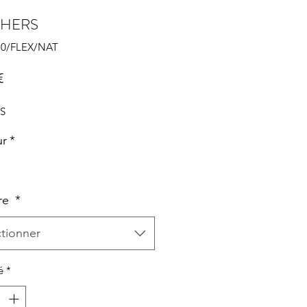
CHERS
150/FLEX/NAT
Prix
€
TS
ur
*
re
*
ctionner
é
*