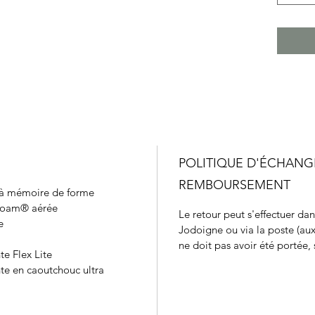
POLITIQUE D'ÉCHANG
REMBOURSEMENT
e à mémoire de forme
Foam® aérée
Le retour peut s'effectuer da
e
Jodoigne ou via la poste (aux
ne doit pas avoir été portée, s
te Flex Lite
te en caoutchouc ultra