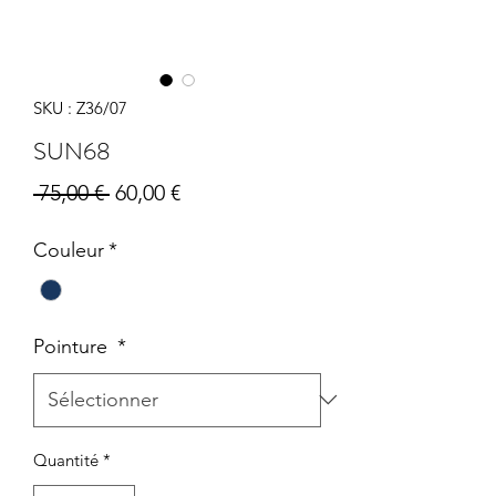
SKU : Z36/07
SUN68
Prix
Prix
 75,00 € 
60,00 €
original
promotionnel
Couleur
*
Pointure
*
Quantité
*