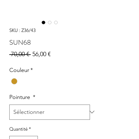
SKU : Z36/43
SUN68
Prix
Prix
 70,00 € 
56,00 €
original
promotionnel
Couleur
*
Pointure
*
Quantité
*