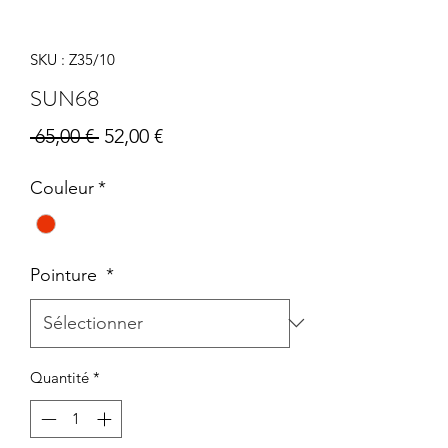
SKU : Z35/10
SUN68
Prix
Prix
 65,00 € 
52,00 €
original
promotionnel
Couleur
*
Pointure
*
Quantité
*