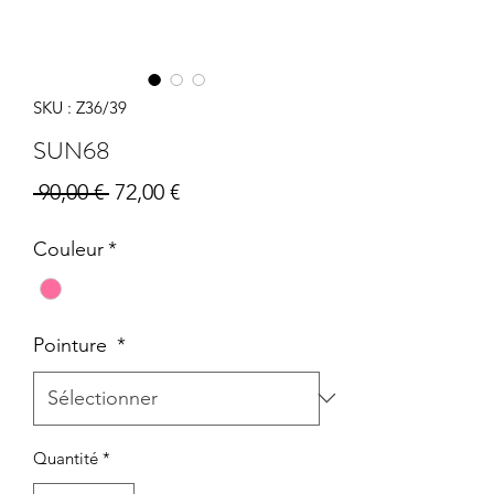
SKU : Z36/39
SUN68
Prix
Prix
 90,00 € 
72,00 €
original
promotionnel
Couleur
*
Pointure
*
Quantité
*