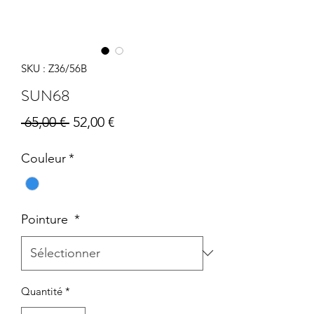
SKU : Z36/56B
SUN68
Prix
Prix
 65,00 € 
52,00 €
original
promotionnel
Couleur
*
Pointure
*
Quantité
*